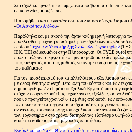
Στα σχολικά εργαστήρια παρέχεται πρόσβαση στο Internet και
επικοινωνίας μεταξύ τους.
Η προμήθεια και η εγκατάσταση του δικτυακού εξοπλισμού υλ
«
Οι Ασκοί του Αιόλου
».
Παράλληλα και με σκοπό την άρτια καθημερινή λειτουργία τω
προβλεφθεί η τεχνική υποστήριξη των σχολείων της Οδύσσει
περίπου
Τεχνικών Υποστήριξης Σχολικών Εργαστηρίων
(ΤΥΣΕ
ΙΕΚ, ΤΕΙ ειδικευμένοι στην Πληροφορική. Οι TΥΣΕ αυτοί υπο
προετοιμάζουν το εργαστήριο πριν το μάθημα ενώ παράλληλα
τους καθηγητές και τους μαθητές να αντιμετωπίζουν τις τεχνικ
του μαθήματος.
Για τον προσδιορισμό του καταλληλότερου εξοπλισμού των ε
με δεδομένη την συνεχή μεταβολή του κόστους και των τεχν
δημιουργήθηκε ένα Πρότυπο Σχολικό Εργαστήριο στα γραφεία
στόχο να παρακολουθεί τις τεχνολογικές εξελίξεις και να δια
που θα προηγείται χρονικά 6-12 μήνες από αυτόν των υπόλο
τον τρόπο αυτό επιτυγχάνεται ο σχεδιασμός της γενικότερης π
ανανέωσης και απόσυρσης του σχολικού υπολογιστικού εξοπλ
των εργαστηρίων στο χρόνο, διατηρώντας εξοπλισμό υψηλού π
καλύπτει κάθε φορά τις τρέχουσες απαιτήσεις.
Εγκύκλιος του ΥπΕΠΘ για την χρήση των εργαστηρίων της Ο